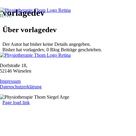
Zum
vorlagedev
Inhalt
MENU
springen
Über
vorlagedev
Der Autor hat bisher keine Details angegeben.
Bisher hat vorlagedev, 0 Blog Beiträge geschrieben.
Dorfstraße 18,
52146 Würselen
Impressum
Datenschutzerklärung
Page load link
Nach
oben